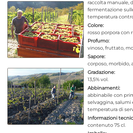
raccolta manuale, d
fermentazione sulle
temperatura control
Colore:
rosso porpora con rif
Profumo:
vinoso, fruttato, mo
Sapore:
corposo, morbido, 
Gradazione:
13,5% vol.
Abbinamenti:
abbinabile con prim
selvaggina, salumi
temperatura di servi
Informazioni tecni
contenuto 75 cl.