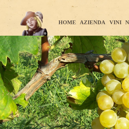
HOME
AZIENDA
VINI
N