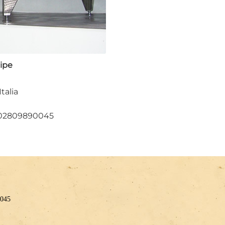
cipe
talia
: 02809890045
0045