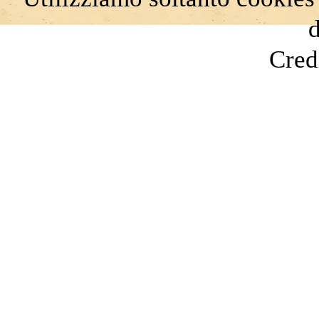
d
Cred