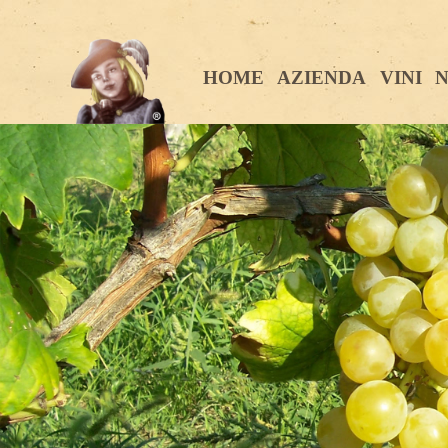
HOME
AZIENDA
VINI
N