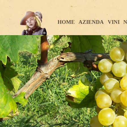
HOME
AZIENDA
VINI
N