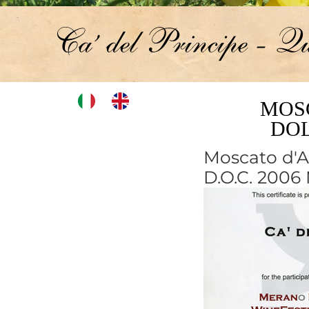
MOSC
DOL
Moscato d'As
D.O.C. 2006