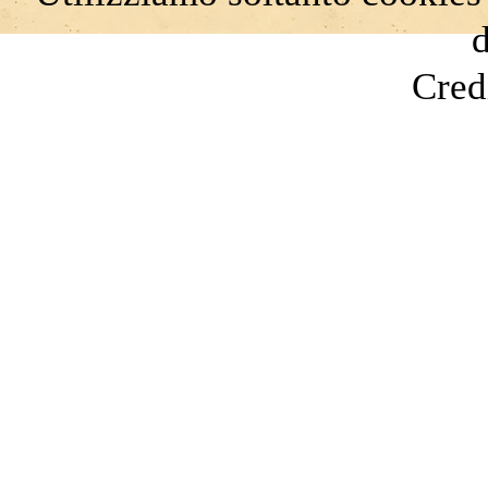
d
Cred