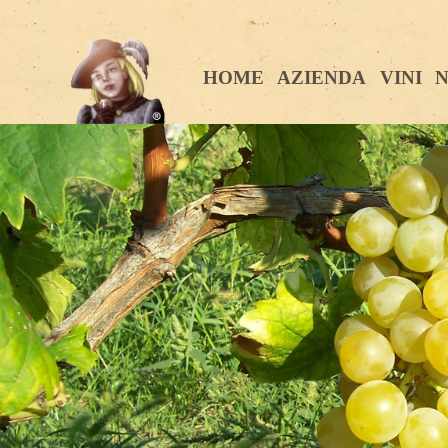
HOME
AZIENDA
VINI
N