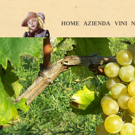
HOME
AZIENDA
VINI
N